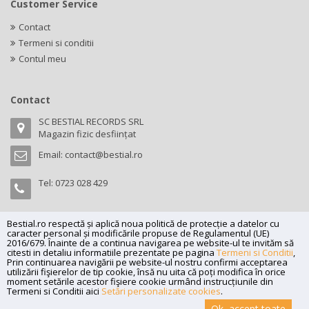
Customer Service
Contact
Termeni si conditii
Contul meu
Contact
SC BESTIAL RECORDS SRL
Magazin fizic desființat
Email:
contact@bestial.ro
Tel:
0723 028 429
Bestial.ro respectă și aplică noua politică de protecție a datelor cu
caracter personal și modificările propuse de Regulamentul (UE)
Copyright (C) 2026
bestial.ro -
All rights reserved.
2016/679. Înainte de a continua navigarea pe website-ul te invităm să
citesti in detaliu informatiile prezentate pe pagina
Termeni si Conditii
,
SC BESTIAL RECORDS SRL, Nr. R.C.: J35/345/2005, C.U.I.: RO17197870,
Prin continuarea navigării pe website-ul nostru confirmi acceptarea
Adresa: Magazin fizic desființat
utilizării fişierelor de tip cookie, însă nu uita că poți modifica în orice
moment setările acestor fişiere cookie urmând instrucțiunile din
Powered by
Net Interaction
.
Termeni si Conditii aici
Setări personalizate cookies
.
Ok, accept toate