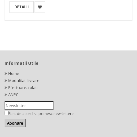
DETALII
Informatii Utile
Home
Modalitati livrare
Efectuarea platii
ANPC
Sunt de acord sa primesc newslettere