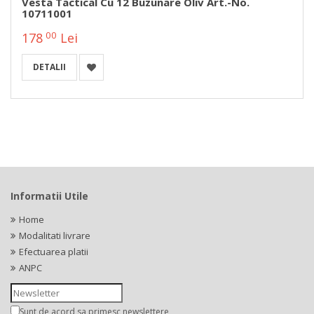
Vesta Tactical Cu 12 Buzunare Oliv Art.-No.
10711001
00
178
Lei
DETALII
Informatii Utile
Home
Modalitati livrare
Efectuarea platii
ANPC
Sunt de acord sa primesc newslettere