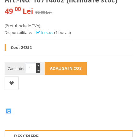
00
49
Lei
98.00 Lei
(Pretul include TVA)
Disponibilitate:
In stoc
(1 bucati)
Cod:
24852
+
Cantitate:
−
DESCRIERE