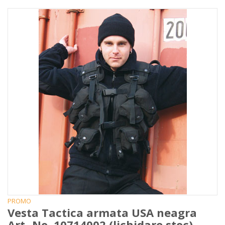
PROMO
Vesta Tactica armata USA neagra
Art.-No. 10714002 (lichidare stoc)