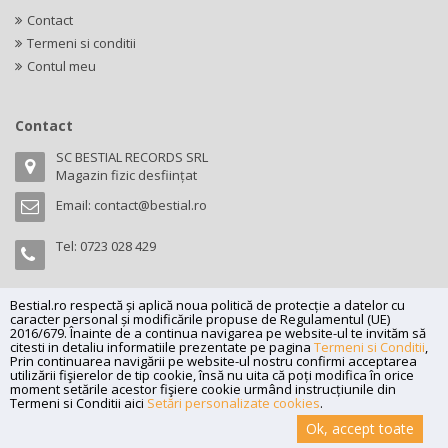
Contact
Termeni si conditii
Contul meu
Contact
SC BESTIAL RECORDS SRL
Magazin fizic desființat
Email:
contact@bestial.ro
Tel:
0723 028 429
Bestial.ro respectă și aplică noua politică de protecție a datelor cu
caracter personal și modificările propuse de Regulamentul (UE)
Copyright (C) 2026
bestial.ro -
All rights reserved.
2016/679. Înainte de a continua navigarea pe website-ul te invităm să
citesti in detaliu informatiile prezentate pe pagina
Termeni si Conditii
,
SC BESTIAL RECORDS SRL, Nr. R.C.: J35/345/2005, C.U.I.: RO17197870,
Prin continuarea navigării pe website-ul nostru confirmi acceptarea
Adresa: Magazin fizic desființat
utilizării fişierelor de tip cookie, însă nu uita că poți modifica în orice
moment setările acestor fişiere cookie urmând instrucțiunile din
Powered by
Net Interaction
.
Termeni si Conditii aici
Setări personalizate cookies
.
Ok, accept toate