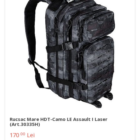
Rucsac Mare HDT-Camo LE Assault I Laser
(Art.30335H)
00
170
Lei