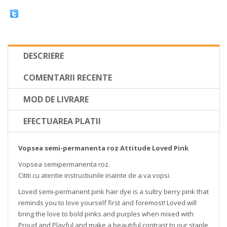
DESCRIERE
COMENTARII RECENTE
MOD DE LIVRARE
EFECTUAREA PLATII
Vopsea semi-permanenta roz Attitude Loved Pink
Vopsea semipermanenta roz.
Cititi cu atentie instructiunile inainte de a va vopsi.
Loved semi-permanent pink hair dye is a sultry berry pink that
reminds you to love yourself first and foremost! Loved will
bring the love to bold pinks and purples when mixed with
Proud and Playful and make a beautiful contrast to our staple