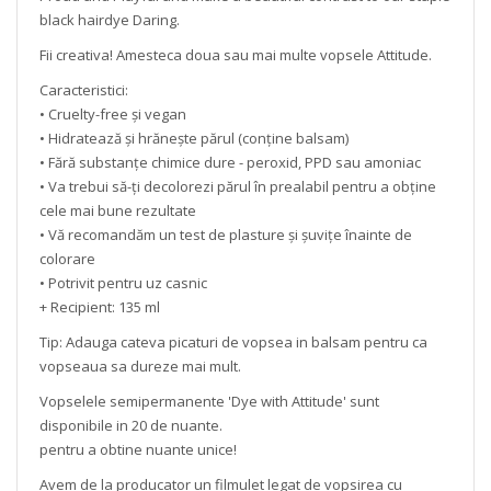
black hairdye Daring.
Fii creativa! Amesteca doua sau mai multe vopsele Attitude.
Caracteristici:
• Cruelty-free și vegan
• Hidratează și hrănește părul (conține balsam)
• Fără substanțe chimice dure - peroxid, PPD sau amoniac
• Va trebui să-ți decolorezi părul în prealabil pentru a obține
cele mai bune rezultate
• Vă recomandăm un test de plasture și șuvițe înainte de
colorare
• Potrivit pentru uz casnic
+ Recipient: 135 ml
Tip: Adauga cateva picaturi de vopsea in balsam pentru ca
vopseaua sa dureze mai mult.
Vopselele semipermanente 'Dye with Attitude' sunt
disponibile in 20 de nuante.
pentru a obtine nuante unice!
Avem de la producator un filmulet legat de vopsirea cu