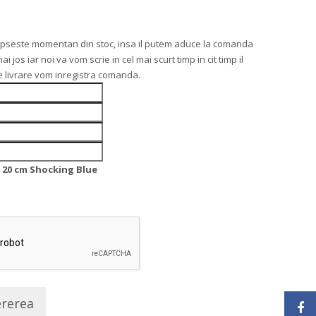
ipseste momentan din stoc, insa il putem aduce la comanda
os iar noi va vom scrie in cel mai scurt timp in cit timp il
 livrare vom inregistra comanda.
 20 cm Shocking Blue
ererea