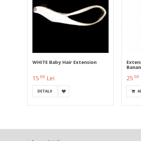
ion
WHITE Baby Hair Extension
Extens
Banan
00
00
15
Lei
25
DETALII
A