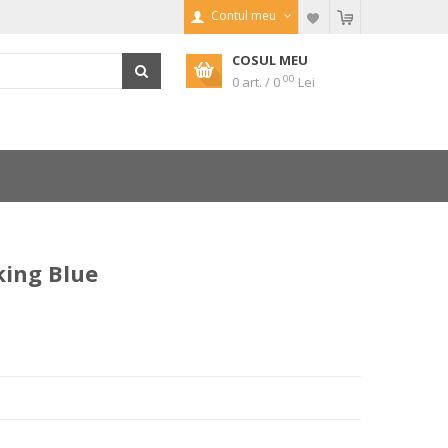
Contul meu
COSUL MEU
00
0 art. / 0
Lei
king Blue