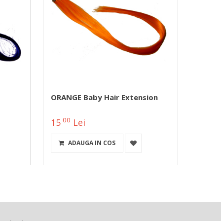
ORANGE Baby Hair Extension
Acces
Sky (C
00
00
15
Lei
10
ADAUGA IN COS
A