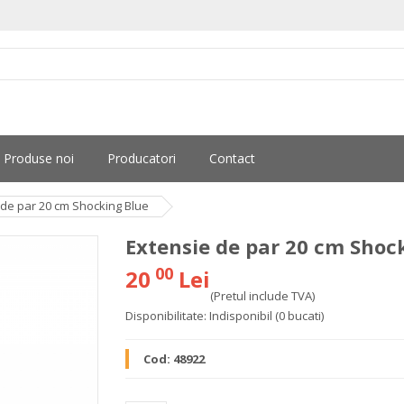
Produse noi
Producatori
Contact
 de par 20 cm Shocking Blue
Extensie de par 20 cm Shoc
00
20
Lei
(Pretul include TVA)
Disponibilitate:
Indisponibil
(0 bucati)
Cod:
48922