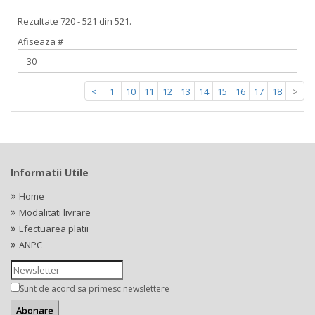
Rezultate 720 - 521 din 521.
Afiseaza #
<
1
10
11
12
13
14
15
16
17
18
>
Informatii Utile
Home
Modalitati livrare
Efectuarea platii
ANPC
Sunt de acord sa primesc newslettere