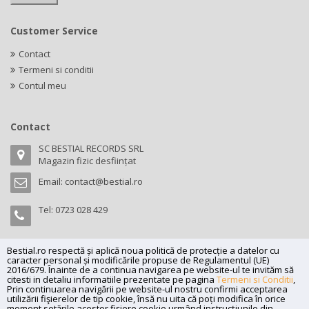
Customer Service
Contact
Termeni si conditii
Contul meu
Contact
SC BESTIAL RECORDS SRL
Magazin fizic desființat
Email:
contact@bestial.ro
Tel:
0723 028 429
Bestial.ro respectă și aplică noua politică de protecție a datelor cu
caracter personal și modificările propuse de Regulamentul (UE)
Copyright (C) 2026
bestial.ro -
All rights reserved.
2016/679. Înainte de a continua navigarea pe website-ul te invităm să
citesti in detaliu informatiile prezentate pe pagina
Termeni si Conditii
,
SC BESTIAL RECORDS SRL, Nr. R.C.: J35/345/2005, C.U.I.: RO17197870,
Prin continuarea navigării pe website-ul nostru confirmi acceptarea
Adresa: Magazin fizic desființat
utilizării fişierelor de tip cookie, însă nu uita că poți modifica în orice
moment setările acestor fişiere cookie urmând instrucțiunile din