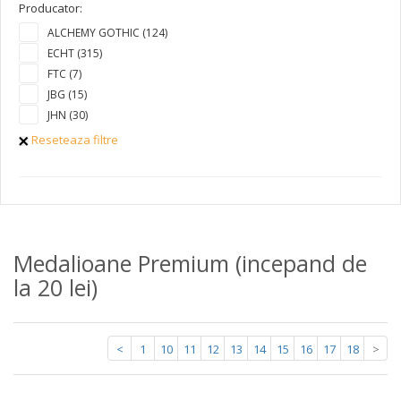
Producator:
ALCHEMY GOTHIC (124)
ECHT (315)
FTC (7)
JBG (15)
JHN (30)
Reseteaza filtre
Medalioane Premium (incepand de
la 20 lei)
<
1
10
11
12
13
14
15
16
17
18
>