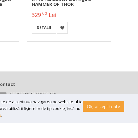
a
HAMMER OF THOR
Placa
The Az
00
00
329
Lei
72
DETALII
A
ontact
SC BESTIAL RECORDS SRL
Bv 16 Decembrie 1989 nr 43, in curte la Neuromed,
ainte de a continua navigarea pe website-ul te
300218, Timisoara
Ok, accept toate
a utilizării fişierelor de tip cookie, însă nu
Email:
contact@bestial.ro
s
.
Tel:
0770 409 870