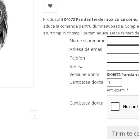
Produsul
SK4072 Pandantiv de inox cu zirconi
aduce la comanda pentru dumneavoastra. Completati
scurt timp in cit timp il putem aduce. Daca sunteti
Nume si prenume
Adresa de email
Telefon
Adresa
Versiune dorita
SK4072 Pandant
Cantitatea dorita
Anti-spam:
*
Cantitatea dorita
Trimite c