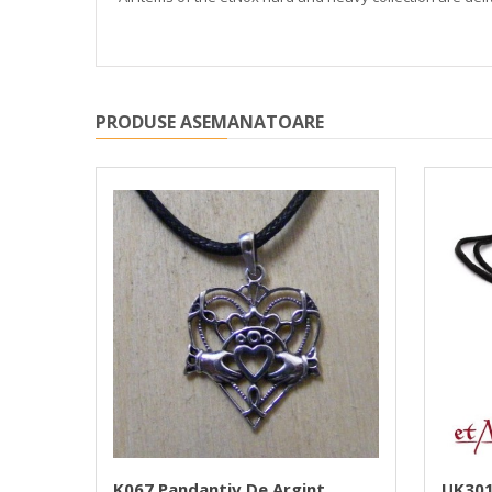
PRODUSE ASEMANATOARE
t,
K067 Pandantiv De Argint
UK301