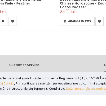
in Piele - Feather
Chinese Horoscope - Zodi
Cocos Rooster ...
00
Lei
25
Lei
LII
ADAUGA IN COS
Customer Service
C
Contact
Termeni si conditii
caracter personal și modificările propuse de Regulamentul (UE) 2016/679. În
si Conditii
, Prin continuarea navigării pe website-ul nostru confirmi acceptare
Contul meu
rmând instrucțiunile din Termeni si Conditii aici
Setări personalizate cookie