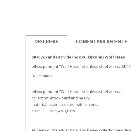
DESCRIERE
COMENTARII RECENTE
SK4072
Pandantiv de inox cu zirconiu Wolf Head
etNox pendant "Wolf Head" stainless steel with cz SK40
Description
etNox pendant "Wolf Head" stainless steel with cz
collection: etNox hard and heavy
material: stainless steel with zirconia
size: ca. 5,4 x 3,0 cm
All items of the etNox hard and heavy collection are deli