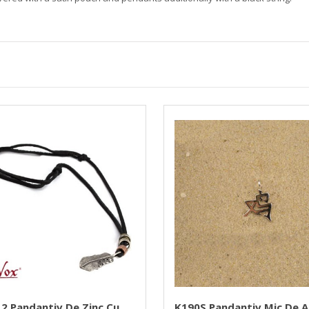
2 Pandantiv De Zinc Cu
K190S Pandantiv Mic De A