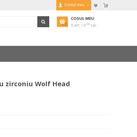
Contul meu
COSUL MEU
00
0 art. / 0
Lei
u zirconiu Wolf Head