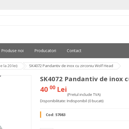
Produse noi
Producatori
Contact
la 20 lei)
SK4072 Pandantiv de inox cu zirconiu Wolf Head
SK4072 Pandantiv de inox c
00
40
Lei
(Pretul include TVA)
Disponibilitate:
Indisponibil
(0 bucati)
Cod:
57083