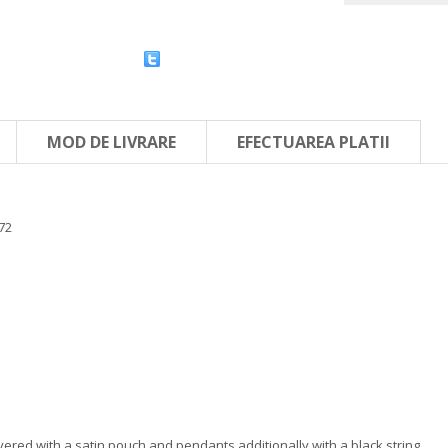
MOD DE LIVRARE
EFECTUAREA PLATII
72
vered with a satin pouch and pendants additionally with a black string.