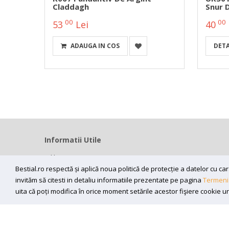
Claddagh
Snur D
00
00
53
Lei
40
ADAUGA IN COS
DETA
Informatii Utile
Home
Modalitati livrare
Bestial.ro respectă și aplică noua politică de protecție a datelor cu 
invităm să citesti in detaliu informatiile prezentate pe pagina
Termeni 
Efectuarea platii
uita că poți modifica în orice moment setările acestor fişiere cookie u
ANPC
Sunt de acord sa primesc newslettere