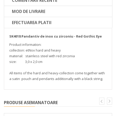
COMENTARII RECENTE
MOD DE LIVRARE
EFECTUAREA PLATII
SK4018 Pandantiv de inox cu zirconiu - Red Gothic Eye
Product information:
collection: etNox hard and heavy
material: stainless steel with red zirconia
size: 3,0 x 2,0 cm
All items of the hard and heavy-collection come together with
a satin pouch and pendants additionally with a black string.
PRODUSE ASEMANATOARE