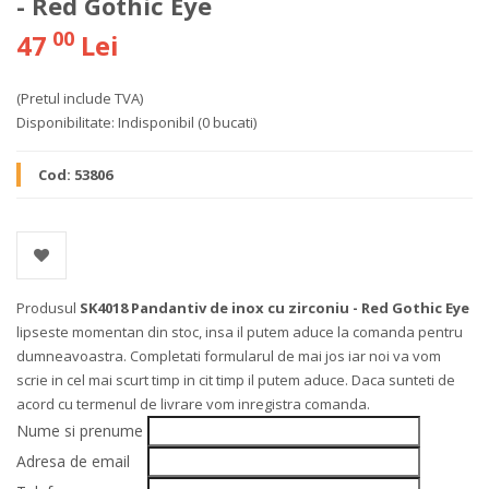
- Red Gothic Eye
00
47
Lei
(Pretul include TVA)
Disponibilitate:
Indisponibil
(0 bucati)
Cod:
53806
Produsul
SK4018 Pandantiv de inox cu zirconiu - Red Gothic Eye
lipseste momentan din stoc, insa il putem aduce la comanda pentru
dumneavoastra. Completati formularul de mai jos iar noi va vom
scrie in cel mai scurt timp in cit timp il putem aduce. Daca sunteti de
acord cu termenul de livrare vom inregistra comanda.
Nume si prenume
Adresa de email