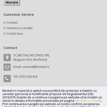
Customer Service
Contact
Termeni si conditii
Contul meu
Contact
SC BESTIAL RECORDS SRL
Magazin fizic desființat
Email:
contact@bestial.ro
Tel:
0723 028 429
Bestial.ro respectă și aplică noua politică de protecție a datelor cu
caracter personal și modificările propuse de Regulamentul (UE)
Copyright (C) 2026
bestial.ro -
All rights reserved.
2016/679. Înainte de a continua navigarea pe website-ul te invităm să
citesti in detaliu informatiile prezentate pe pagina
Termeni si Conditii
,
SC BESTIAL RECORDS SRL, Nr. R.C.: J35/345/2005, C.U.I.: RO17197870,
Prin continuarea navigării pe website-ul nostru confirmi acceptarea
Adresa: Magazin fizic desființat