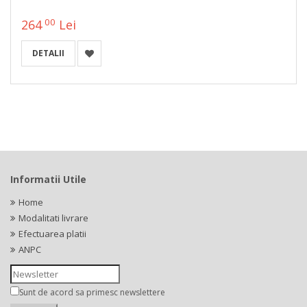
00
264
Lei
DETALII
Informatii Utile
Home
Modalitati livrare
Efectuarea platii
ANPC
Sunt de acord sa primesc newslettere