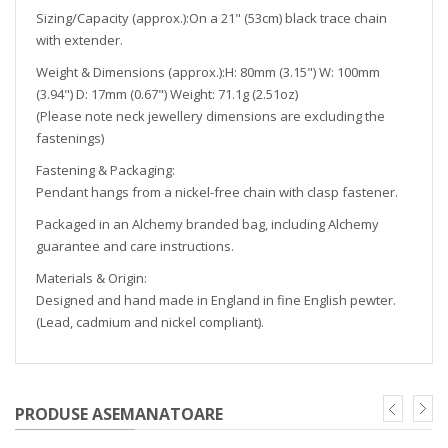
Sizing/Capacity (approx.):On a 21" (53cm) black trace chain
with extender.
Weight & Dimensions (approx.):H: 80mm (3.15") W: 100mm
(3.94") D: 17mm (0.67") Weight: 71.1g (2.51oz)
(Please note neck jewellery dimensions are excluding the
fastenings)
Fastening & Packaging:
Pendant hangs from a nickel-free chain with clasp fastener.
Packaged in an Alchemy branded bag, including Alchemy
guarantee and care instructions.
Materials & Origin:
Designed and hand made in England in fine English pewter.
(Lead, cadmium and nickel compliant).
PRODUSE ASEMANATOARE