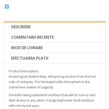
DESCRIERE
COMENTARII RECENTE
MOD DE LIVRARE
EFECTUAREA PLATII
Product Description:
Ancient goat skulled deity, whispering wisdom from the lost
cults of antiquity. The hermaphroditic hierophant to the
subversive seeker of sagacity.
A breath-taking statement necklace that will be sure to add
dark drama to any attire. A large Baphomet Skull necklace
with red crystal eyes.