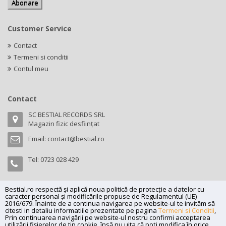
Customer Service
Contact
Termeni si conditii
Contul meu
Contact
SC BESTIAL RECORDS SRL
Magazin fizic desființat
Email:
contact@bestial.ro
Tel:
0723 028 429
Bestial.ro respectă și aplică noua politică de protecție a datelor cu
caracter personal și modificările propuse de Regulamentul (UE)
Copyright (C) 2026
bestial.ro -
All rights reserved.
2016/679. Înainte de a continua navigarea pe website-ul te invităm să
citesti in detaliu informatiile prezentate pe pagina
Termeni si Conditii
,
SC BESTIAL RECORDS SRL, Nr. R.C.: J35/345/2005, C.U.I.: RO17197870,
Prin continuarea navigării pe website-ul nostru confirmi acceptarea
Adresa: Magazin fizic desființat
utilizării fişierelor de tip cookie, însă nu uita că poți modifica în orice