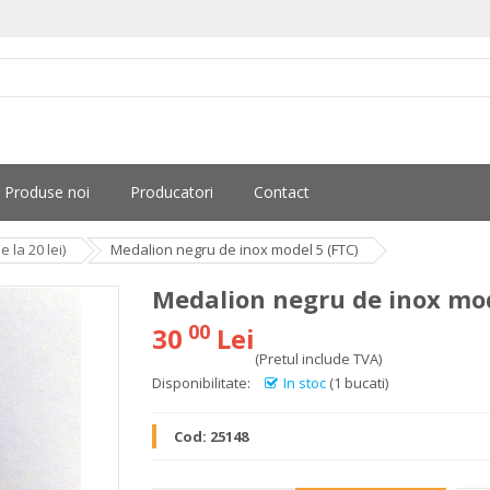
Produse noi
Producatori
Contact
la 20 lei)
Medalion negru de inox model 5 (FTC)
Medalion negru de inox mod
00
30
Lei
(Pretul include TVA)
Disponibilitate:
In stoc
(1 bucati)
Cod:
25148