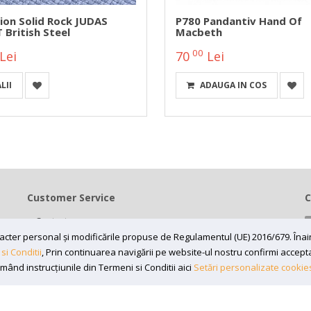
ion Solid Rock JUDAS
P780 Pandantiv Hand Of
 British Steel
Macbeth
00
Lei
70
Lei
LII
ADAUGA IN COS
Customer Service
C
Contact
Termeni si conditii
caracter personal și modificările propuse de Regulamentul (UE) 2016/679. În
si Conditii
, Prin continuarea navigării pe website-ul nostru confirmi acceptare
Contul meu
rmând instrucțiunile din Termeni si Conditii aici
Setări personalizate cookie