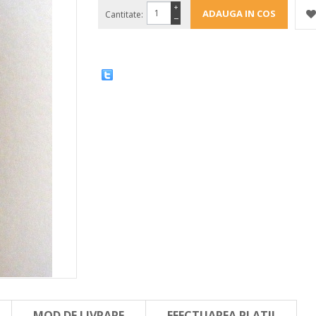
+
Cantitate:
−
MOD DE LIVRARE
EFECTUAREA PLATII