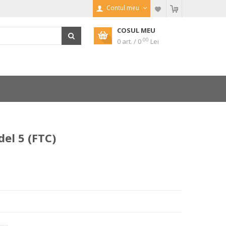
Contul meu
COSUL MEU
00
0 art. / 0
Lei
el 5 (FTC)