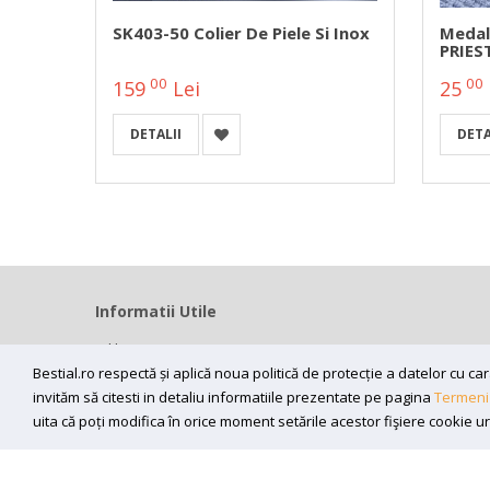
SK403-50 Colier De Piele Si Inox
Medal
PRIEST
00
00
159
Lei
25
DETALII
DETA
Informatii Utile
Home
Modalitati livrare
Bestial.ro respectă și aplică noua politică de protecție a datelor cu 
invităm să citesti in detaliu informatiile prezentate pe pagina
Termeni 
Efectuarea platii
uita că poți modifica în orice moment setările acestor fişiere cookie u
ANPC