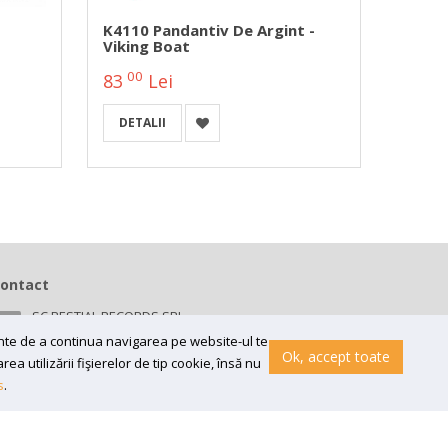
K4110 Pandantiv De Argint -
Medal
Viking Boat
00
0
83
Lei
109
DETALII
DETA
ontact
SC BESTIAL RECORDS SRL
Bv 16 Decembrie 1989 nr 43, in curte la Neuromed,
ainte de a continua navigarea pe website-ul te
300218, Timisoara
Ok, accept toate
a utilizării fişierelor de tip cookie, însă nu
Email:
contact@bestial.ro
s
.
Tel:
0770 409 870