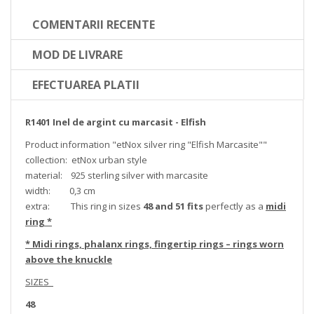
COMENTARII RECENTE
MOD DE LIVRARE
EFECTUAREA PLATII
R1401 Inel de argint cu marcasit - Elfish
Product information "etNox silver ring "Elfish Marcasite""
collection: etNox urban style
material: 925 sterling silver with marcasite
width: 0,3 cm
extra: This ring in sizes
48 and 51 fits
perfectly as a
midi
ring *
* Midi rings, phalanx rings, fingertip rings – rings worn
above the knuckle
SIZES
48