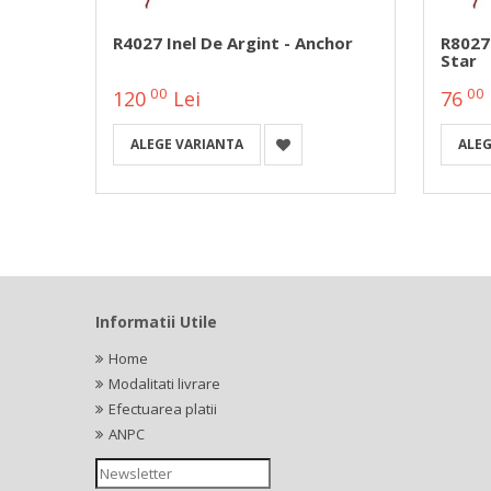
 Metal
R4027 Inel De Argint - Anchor
R8027 
Star
00
00
120
Lei
76
ALEGE VARIANTA
ALEG
Informatii Utile
Home
Modalitati livrare
Efectuarea platii
ANPC