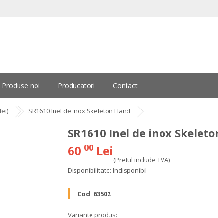
Produse noi
Producatori
Contact
ei)
SR1610 Inel de inox Skeleton Hand
SR1610 Inel de inox Skelet
00
60
Lei
(Pretul include TVA)
Disponibilitate:
Indisponibil
Cod:
63502
Variante produs: