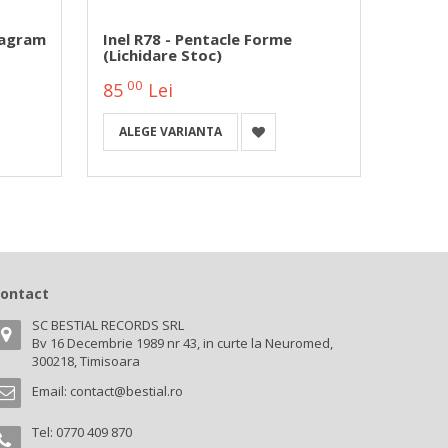
tagram
Inel R78 - Pentacle Forme
SR450
(lichidare Stoc)
00
00
85
Lei
44
ALEGE VARIANTA
ALEG
ontact
SC BESTIAL RECORDS SRL
Bv 16 Decembrie 1989 nr 43, in curte la Neuromed,
300218, Timisoara
Email:
contact@bestial.ro
Tel:
0770 409 870