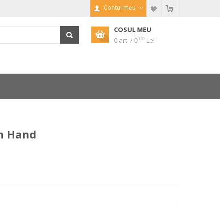
Contul meu
COSUL MEU
00
0 art. / 0
Lei
on Hand