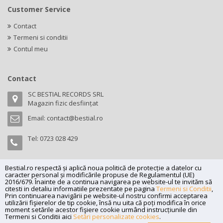
Customer Service
Contact
Termeni si conditii
Contul meu
Contact
SC BESTIAL RECORDS SRL
Magazin fizic desființat
Email:
contact@bestial.ro
Tel:
0723 028 429
Bestial.ro respectă și aplică noua politică de protecție a datelor cu
caracter personal și modificările propuse de Regulamentul (UE)
Copyright (C) 2026
bestial.ro -
All rights reserved.
2016/679. Înainte de a continua navigarea pe website-ul te invităm să
citesti in detaliu informatiile prezentate pe pagina
Termeni si Conditii
,
SC BESTIAL RECORDS SRL, Nr. R.C.: J35/345/2005, C.U.I.: RO17197870,
Prin continuarea navigării pe website-ul nostru confirmi acceptarea
Adresa: Magazin fizic desființat
utilizării fişierelor de tip cookie, însă nu uita că poți modifica în orice
moment setările acestor fişiere cookie urmând instrucțiunile din
Powered by
Net Interaction
.
Termeni si Conditii aici
Setări personalizate cookies
.