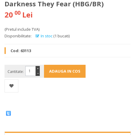
Darkness They Fear (HBG/BR)
00
20
Lei
(Pretul include TVA)
Disponibilitate:
In stoc
(1 bucati)
Cod:
63113
+
Cantitate:
−