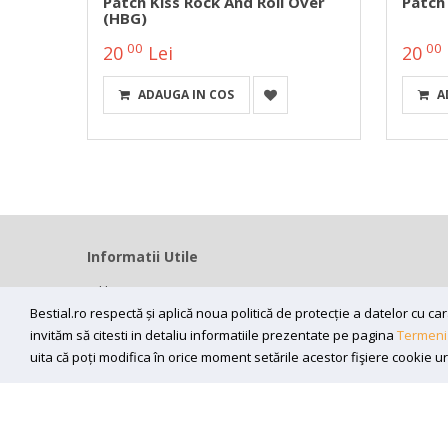
Patch Kiss Rock And Roll Over
Patch
(HBG)
00
00
20
Lei
20
ADAUGA IN COS
A
Informatii Utile
Home
Bestial.ro respectă și aplică noua politică de protecție a datelor cu 
Modalitati livrare
invităm să citesti in detaliu informatiile prezentate pe pagina
Termeni 
Efectuarea platii
uita că poți modifica în orice moment setările acestor fişiere cookie u
ANPC
Sunt de acord sa primesc newslettere