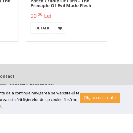
h The
Patch Cradle Of Filth - The
Patch
Principle Of Evil Made Flesh
(HBG)
00
00
20
Lei
20
DETALII
A
ontact
SC BESTIAL RECORDS SRL
Bv 16 Decembrie 1989 nr 43, in curte la Neuromed,
ainte de a continua navigarea pe website-ul te
300218, Timisoara
Ok, accept toate
a utilizării fişierelor de tip cookie, însă nu
Email:
contact@bestial.ro
s
.
Tel:
0770 409 870