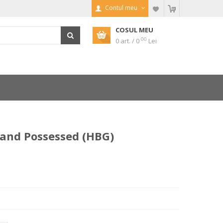
Contul meu
COSUL MEU
00
0 art. / 0
Lei
and Possessed (HBG)