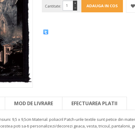
+
Cantitate:
−
MOD DE LIVRARE
EFECTUAREA PLATII
siuni: 9,5 x 9,5cm
Material: poliacril
Patch-urile textile sunt petice din mate
stea poti sa-ti personalizezi/decorezi geaca, vesta, tricoul, pantalonii, ge