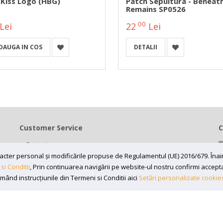
 Kiss Logo (HBG)
Patch Sepultura - Beneat
Remains SP0526
00
Lei
22
Lei
DAUGA IN COS
DETALII
Customer Service
C
Contact
caracter personal și modificările propuse de Regulamentul (UE) 2016/679. În
Termeni si conditii
si Conditii
, Prin continuarea navigării pe website-ul nostru confirmi acceptare
Contul meu
rmând instrucțiunile din Termeni si Conditii aici
Setări personalizate cookie