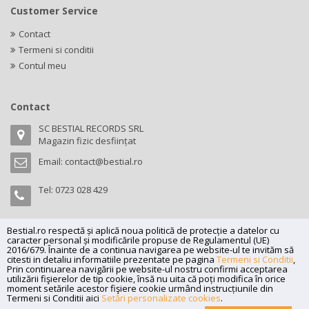
Customer Service
Contact
Termeni si conditii
Contul meu
Contact
SC BESTIAL RECORDS SRL
Magazin fizic desființat
Email:
contact@bestial.ro
Tel:
0723 028 429
Bestial.ro respectă și aplică noua politică de protecție a datelor cu
caracter personal și modificările propuse de Regulamentul (UE)
Copyright (C) 2026
bestial.ro -
All rights reserved.
2016/679. Înainte de a continua navigarea pe website-ul te invităm să
citesti in detaliu informatiile prezentate pe pagina
Termeni si Conditii
,
SC BESTIAL RECORDS SRL, Nr. R.C.: J35/345/2005, C.U.I.: RO17197870,
Prin continuarea navigării pe website-ul nostru confirmi acceptarea
Adresa: Magazin fizic desființat
utilizării fişierelor de tip cookie, însă nu uita că poți modifica în orice
moment setările acestor fişiere cookie urmând instrucțiunile din
Powered by
Net Interaction
.
Termeni si Conditii aici
Setări personalizate cookies
.