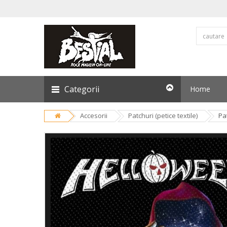
Categorii
Home
Accesorii
Patchuri (petice textile)
Pa