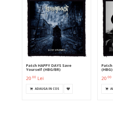
Patch HAPPY DAYS Save
Patch
Yourself (HBG/BR)
(HBG)
00
00
20
Lei
20
ADAUGA IN COS
A