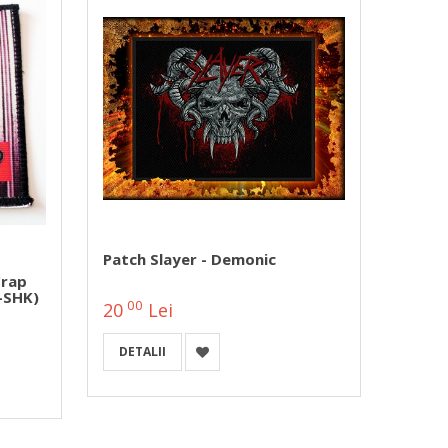
Patch Slayer - Demonic
Patch
Crap
P-SHK)
00
00
20
Lei
20
DETALII
A