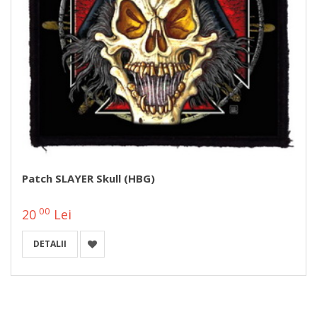
Patch SLAYER Skull (HBG)
00
20
Lei
DETALII