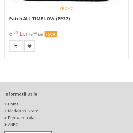
PROMO
Patch ALL TIME LOW (PP37)
00
6
Lei
00
12
Lei
- 50%
Informatii Utile
Home
Modalitati livrare
Efectuarea platii
ANPC