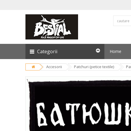
Categorii
Home
Accesorii
Patchuri (petice textile)
Pa