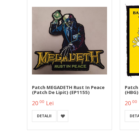
 Love
Patch MEGADETH Rust In Peace
Patch
(patch De Lipit) (EP1155)
(HBG)
00
00
20
Lei
20
DETALII
DETA