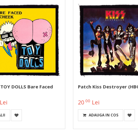
 TOY DOLLS Bare Faced
Patch Kiss Destroyer (HB
00
Lei
20
Lei
LII
ADAUGA IN COS