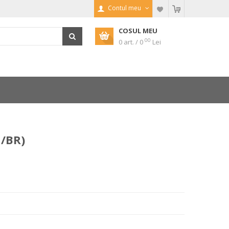
Contul meu
COSUL MEU
00
0 art. / 0
Lei
/BR)