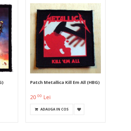
G)
Patch Metallica Kill Em All (HBG)
Patch
(HBG)
00
00
20
Lei
20
ADAUGA IN COS
DETA