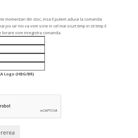
ste momentan din stoc, insa il putem aduce la comanda
os iar noi va vom scrie in cel mai scurt timp in cit timp il
 livrare vom inregistra comanda.
A Logo (HBG/BR)
ererea