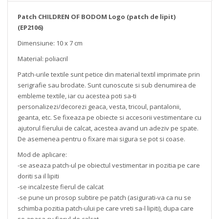
Patch CHILDREN OF BODOM Logo (patch de lipit)
(EP2106)
Dimensiune: 10 x 7 cm
Material: poliacril
Patch-urile textile sunt petice din material textil imprimate prin
serigrafie sau brodate. Sunt cunoscute si sub denumirea de
embleme textile, iar cu acestea poti sa-ti
personalizezi/decorezi geaca, vesta, tricoul, pantalonii,
geanta, etc. Se fixeaza pe obiecte si accesorii vestimentare cu
ajutorul fierului de calcat, acestea avand un adeziv pe spate.
De asemenea pentru o fixare mai sigura se pot si coase.
Mod de aplicare:
-se aseaza patch-ul pe obiectul vestimentar in pozitia pe care
doriti sa il lipiti
-se incalzeste fierul de calcat
-se pune un prosop subtire pe patch (asigurati-va ca nu se
schimba pozitia patch-ului pe care vreti sa-l lipiti), dupa care
se apasa cu fierul de calcat