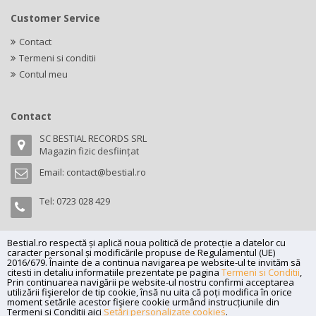
Customer Service
Contact
Termeni si conditii
Contul meu
Contact
SC BESTIAL RECORDS SRL
Magazin fizic desființat
Email:
contact@bestial.ro
Tel:
0723 028 429
Bestial.ro respectă și aplică noua politică de protecție a datelor cu
caracter personal și modificările propuse de Regulamentul (UE)
Copyright (C) 2026
bestial.ro -
All rights reserved.
2016/679. Înainte de a continua navigarea pe website-ul te invităm să
citesti in detaliu informatiile prezentate pe pagina
Termeni si Conditii
,
SC BESTIAL RECORDS SRL, Nr. R.C.: J35/345/2005, C.U.I.: RO17197870,
Prin continuarea navigării pe website-ul nostru confirmi acceptarea
Adresa: Magazin fizic desființat
utilizării fişierelor de tip cookie, însă nu uita că poți modifica în orice
moment setările acestor fişiere cookie urmând instrucțiunile din
Powered by
Net Interaction
.
Termeni si Conditii aici
Setări personalizate cookies
.