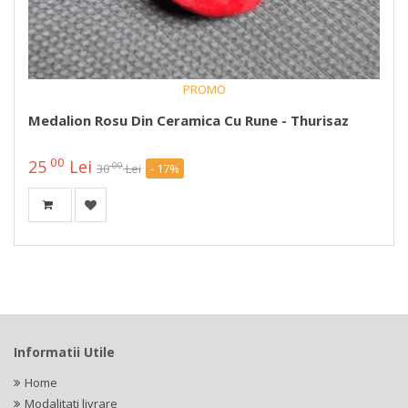
PROMO
Medalion Rosu Din Ceramica Cu Rune - Thurisaz
00
25
Lei
00
30
Lei
- 17%
Informatii Utile
Home
Modalitati livrare