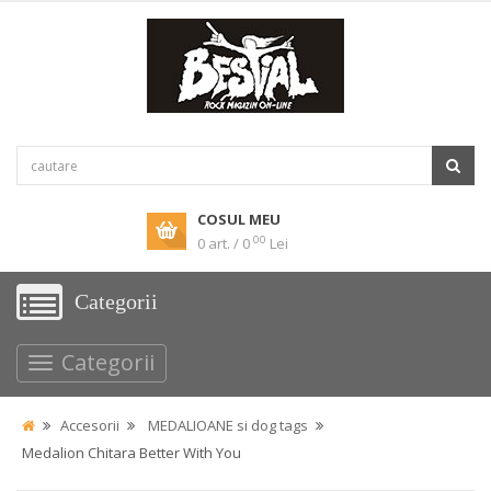
COSUL MEU
00
0 art. / 0
Lei
Categorii
Categorii
Accesorii
MEDALIOANE si dog tags
Medalion Chitara Better With You