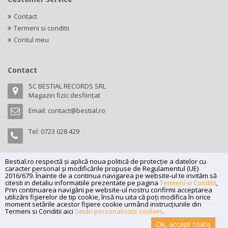
Contact
Termeni si conditii
Contul meu
Contact
SC BESTIAL RECORDS SRL
Magazin fizic desființat
Email:
contact@bestial.ro
Tel:
0723 028 429
Bestial.ro respectă și aplică noua politică de protecție a datelor cu
caracter personal și modificările propuse de Regulamentul (UE)
Copyright (C) 2026
bestial.ro -
All rights reserved.
2016/679. Înainte de a continua navigarea pe website-ul te invităm să
citesti in detaliu informatiile prezentate pe pagina
Termeni si Conditii
,
SC BESTIAL RECORDS SRL, Nr. R.C.: J35/345/2005, C.U.I.: RO17197870,
Prin continuarea navigării pe website-ul nostru confirmi acceptarea
Adresa: Magazin fizic desființat
utilizării fişierelor de tip cookie, însă nu uita că poți modifica în orice
moment setările acestor fişiere cookie urmând instrucțiunile din
Powered by
Net Interaction
.
Termeni si Conditii aici
Setări personalizate cookies
.
Ok, accept toate