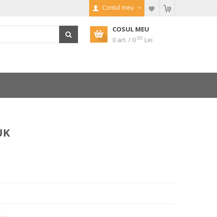
Contul meu
COSUL MEU
00
0 art. / 0
Lei
UK