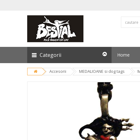
Categorii
Home
Accesorii
MEDALIOANE si dog tags
M