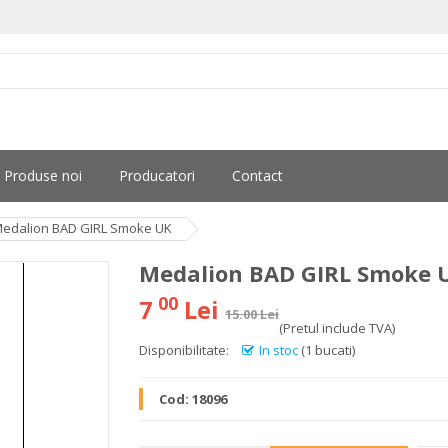
Produse noi
Producatori
Contact
edalion BAD GIRL Smoke UK
Medalion BAD GIRL Smoke 
00
7
Lei
15.00 Lei
(Pretul include TVA)
Disponibilitate:
In stoc
(1 bucati)
Cod:
18096