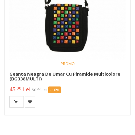
PROMO
Geanta Neagra De Umar Cu Piramide Multicolore
(BG338MULTI)
00
45
Lei
00
50
Lei
- 10%