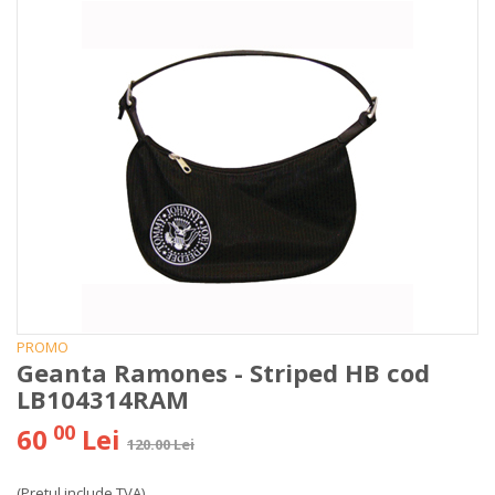
PROMO
Geanta Ramones - Striped HB cod
LB104314RAM
00
60
Lei
120.00 Lei
(Pretul include TVA)