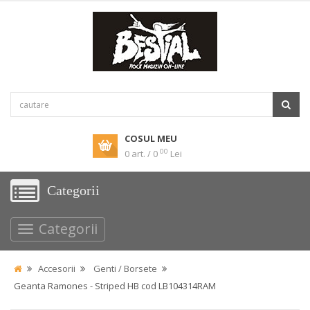
COSUL MEU
00
0 art. / 0
Lei
Categorii
Categorii
Accesorii
Genti / Borsete
Geanta Ramones - Striped HB cod LB104314RAM