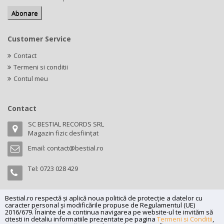
Customer Service
Contact
Termeni si conditii
Contul meu
Contact
SC BESTIAL RECORDS SRL
Magazin fizic desființat
Email:
contact@bestial.ro
Tel:
0723 028 429
Bestial.ro respectă și aplică noua politică de protecție a datelor cu
caracter personal și modificările propuse de Regulamentul (UE)
Copyright (C) 2026
bestial.ro -
All rights reserved.
2016/679. Înainte de a continua navigarea pe website-ul te invităm să
citesti in detaliu informatiile prezentate pe pagina
Termeni si Conditii
,
SC BESTIAL RECORDS SRL, Nr. R.C.: J35/345/2005, C.U.I.: RO17197870,