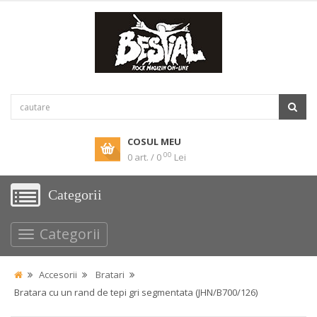
COSUL MEU
00
0 art. / 0
Lei
Categorii
Categorii
Accesorii
Bratari
Bratara cu un rand de tepi gri segmentata (JHN/B700/126)