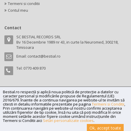
Termeni si conditii
Contul meu
Contact
SC BESTIAL RECORDS SRL
Bv 16 Decembrie 1989 nr 43, in curte la Neuromed, 300218,
Timisoara
Email:
contact@bestial.ro
Tel:
0770 409 870
Bestial.ro respectă și aplică noua politică de protecție a datelor cu
Copyright (C) 2026
bestial.ro -
All rights reserved.
caracter personal și modificările propuse de Regulamentul (UE)
SC BESTIAL RECORDS SRL, Nr. R.C.: J35/345/2005, C.U.I.: RO17197870,
2016/679. Înainte de a continua navigarea pe website-ul te invităm să
citesti in detaliu informatiile prezentate pe pagina
Termeni si Conditii
,
Adresa: Bv 16 Decembrie 1989 nr 43, in curte la Neuromed, 300218,
Prin continuarea navigării pe website-ul nostru confirmi acceptarea
Timisoara
utilizării fişierelor de tip cookie, însă nu uita că poți modifica în orice
moment setările acestor fişiere cookie urmând instrucțiunile din
Powered by
Net Interaction
.
Termeni si Conditii aici
Setări personalizate cookies
.
Ok, accept toate