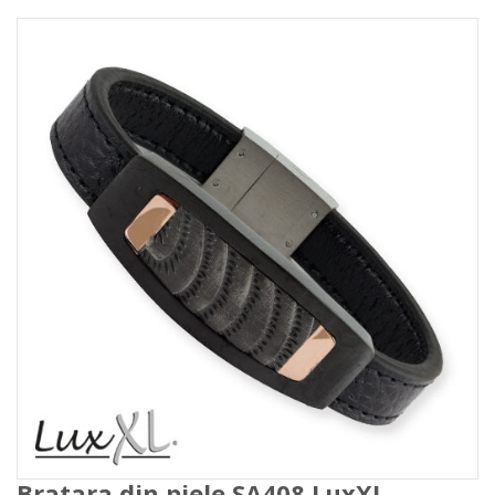
Bratara din piele SA408 LuxXL