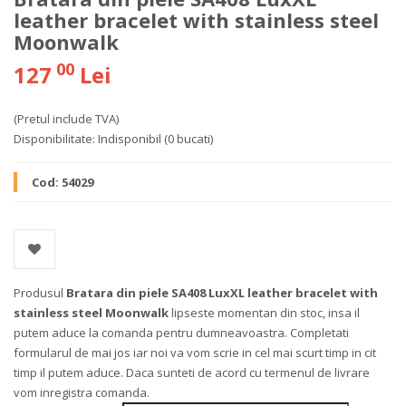
leather bracelet with stainless steel
Moonwalk
00
127
Lei
(Pretul include TVA)
Disponibilitate:
Indisponibil
(0 bucati)
Cod:
54029
Produsul
Bratara din piele SA408 LuxXL leather bracelet with
stainless steel Moonwalk
lipseste momentan din stoc, insa il
putem aduce la comanda pentru dumneavoastra. Completati
formularul de mai jos iar noi va vom scrie in cel mai scurt timp in cit
timp il putem aduce. Daca sunteti de acord cu termenul de livrare
vom inregistra comanda.