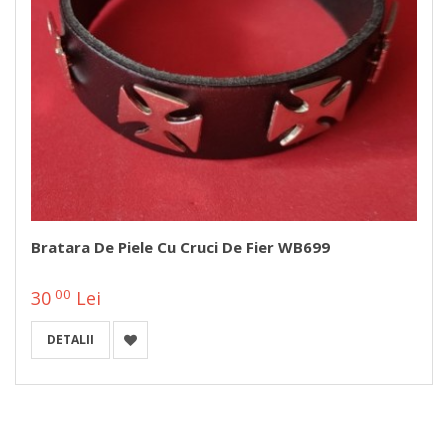
Bratara De Piele Cu Cruci De Fier WB699
00
30
Lei
DETALII