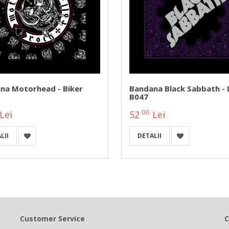
na Motorhead - Biker
Bandana Black Sabbath -
B047
00
Lei
52
Lei
LII
DETALII
Customer Service
C