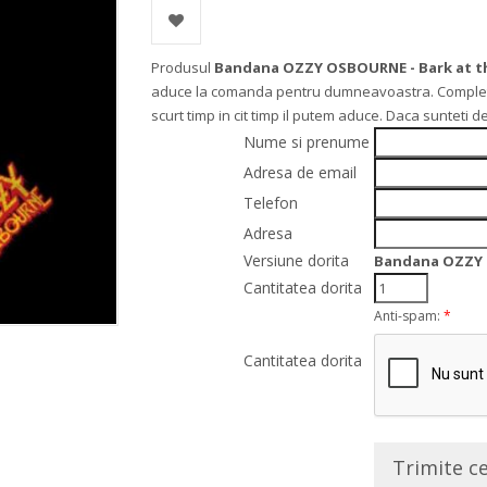
Produsul
Bandana OZZY OSBOURNE - Bark at t
aduce la comanda pentru dumneavoastra. Completati
scurt timp in cit timp il putem aduce. Daca sunteti
Nume si prenume
Adresa de email
Telefon
Adresa
Versiune dorita
Bandana OZZY 
Cantitatea dorita
Anti-spam:
*
Cantitatea dorita
Trimite c