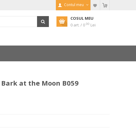
Contul meu
COSUL MEU
00
0 art. / 0
Lei
Bark at the Moon B059