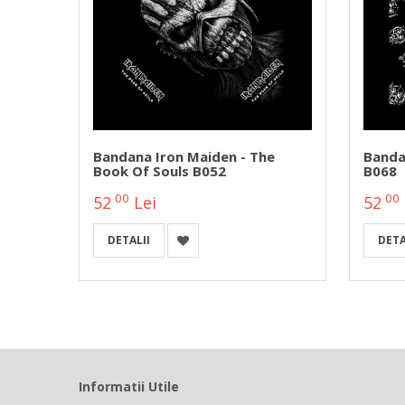
e B013
Bandana Iron Maiden - The
Banda
Book Of Souls B052
B068
00
00
52
Lei
52
DETALII
DETA
Informatii Utile