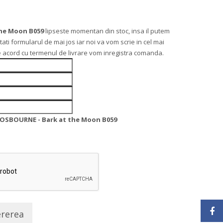
he Moon B059
lipseste momentan din stoc, insa il putem
 formularul de mai jos iar noi va vom scrie in cel mai
 de acord cu termenul de livrare vom inregistra comanda.
OSBOURNE - Bark at the Moon B059
ererea