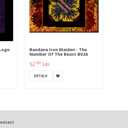
 Logo
Bandana Iron Maiden - The
Banda
Number Of The Beast B026
After
00
00
52
Lei
52
DETALII
DETA
ontact