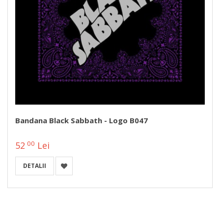
Bandana Black Sabbath - Logo B047
00
52
Lei
DETALII