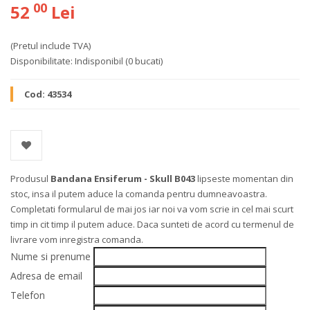
00
52
Lei
(Pretul include TVA)
Disponibilitate:
Indisponibil
(0 bucati)
Cod:
43534
Produsul
Bandana Ensiferum - Skull B043
lipseste momentan din
stoc, insa il putem aduce la comanda pentru dumneavoastra.
Completati formularul de mai jos iar noi va vom scrie in cel mai scurt
timp in cit timp il putem aduce. Daca sunteti de acord cu termenul de
livrare vom inregistra comanda.
Nume si prenume
Adresa de email
Telefon