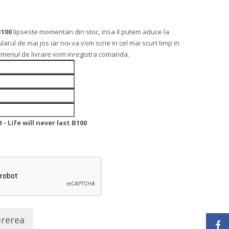
B100
lipseste momentan din stoc, insa il putem aduce la
l de mai jos iar noi va vom scrie in cel mai scurt timp in
ermenul de livrare vom inregistra comanda.
 Life will never last B100
ererea