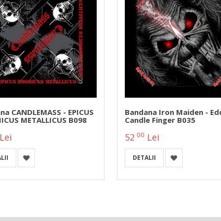
na CANDLEMASS - EPICUS
Bandana Iron Maiden - Ed
CUS METALLICUS B098
Candle Finger B035
00
Lei
52
Lei
LII
DETALII