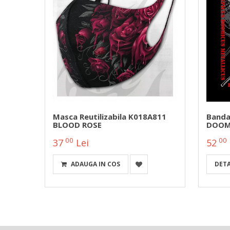
Masca Reutilizabila K018A811
Banda
r
BLOOD ROSE
DOOMI
00
00
37
Lei
52
ADAUGA IN COS
DETA