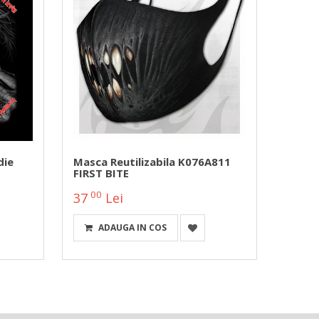
die
Masca Reutilizabila K076A811
Banda
FIRST BITE
4 B12
00
00
37
Lei
52
ADAUGA IN COS
DETA