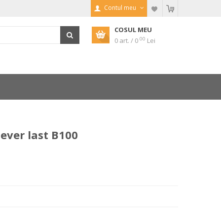
Contul meu
COSUL MEU
00
0 art. / 0
Lei
ever last B100