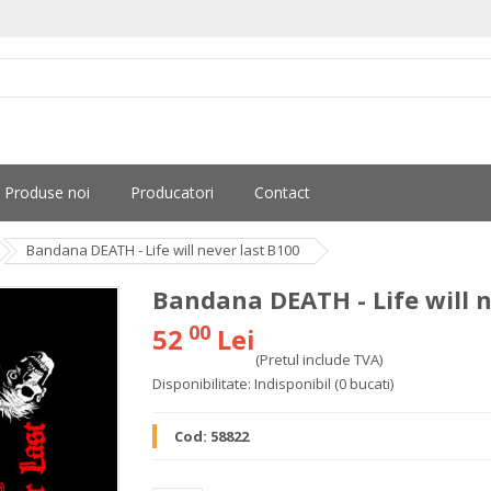
Produse noi
Producatori
Contact
Bandana DEATH - Life will never last B100
Bandana DEATH - Life will n
00
52
Lei
(Pretul include TVA)
Disponibilitate:
Indisponibil
(0 bucati)
Cod:
58822