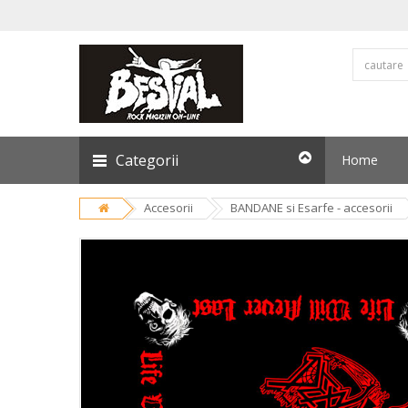
Categorii
Home
Accesorii
BANDANE si Esarfe - accesorii