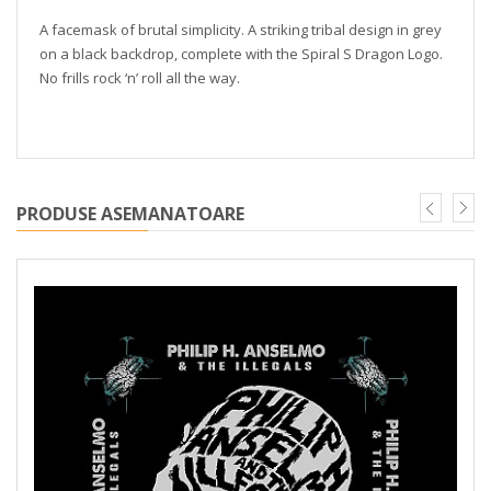
A facemask of brutal simplicity. A striking tribal design in grey
on a black backdrop, complete with the Spiral S Dragon Logo.
No frills rock ‘n’ roll all the way.
PRODUSE ASEMANATOARE