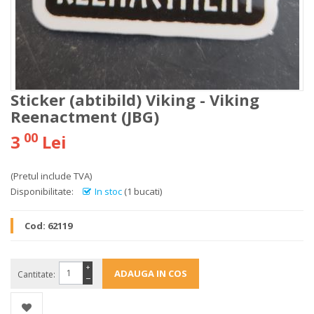
Sticker (abtibild) Viking - Viking
Reenactment (JBG)
00
3
Lei
(Pretul include TVA)
Disponibilitate:
In stoc
(1 bucati)
Cod:
62119
+
Cantitate:
−