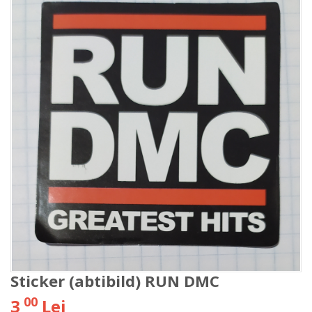
Sticker (abtibild) RUN DMC
00
3
Lei