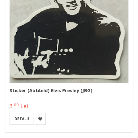
Sticker (abtibild) Elvis Presley (JBG)
00
3
Lei
DETALII