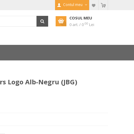
Contul meu
COSUL MEU
00
0 art. / 0
Lei
ers Logo Alb-Negru (JBG)