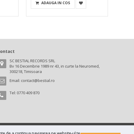
ADAUGA IN COS
A
ontact
SC BESTIAL RECORDS SRL
Bv 16 Decembrie 1989 nr 43, in curte la Neuromed,
300218, Timisoara
Email:
contact@bestial.ro
Tel:
0770 409 870
ainte de a continua navigarea pe website-ul te