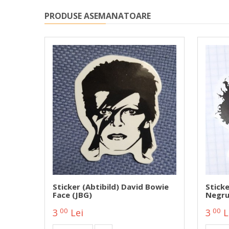
PRODUSE ASEMANATOARE
BG)
Sticker (abtibild) David Bowie
Sticke
Face (JBG)
Negr
00
00
3
Lei
3
L