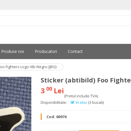
Produse noi
Producatori
Contact
 Foo Fighters Logo Alb-Negru (JBG)
Sticker (abtibild) Foo Fight
00
3
Lei
(Pretul include TVA)
Disponibilitate:
In stoc
(3 bucati)
Cod:
60974