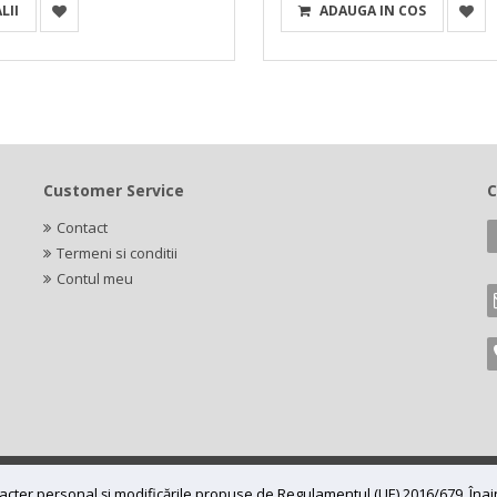
LII
ADAUGA IN COS
Customer Service
C
Contact
Termeni si conditii
Contul meu
caracter personal și modificările propuse de Regulamentul (UE) 2016/679. În