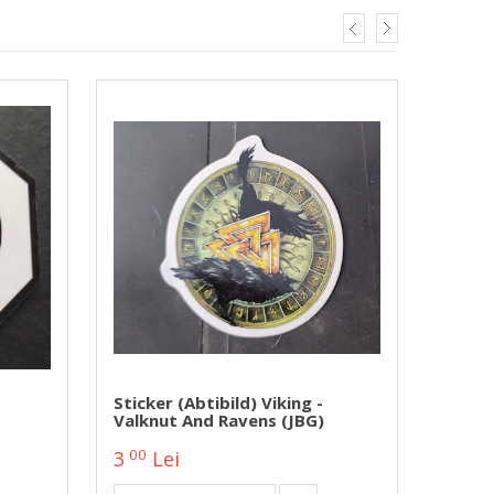
Sticker (abtibild) Viking -
Stick
Valknut And Ravens (JBG)
00
00
3
Lei
3
L