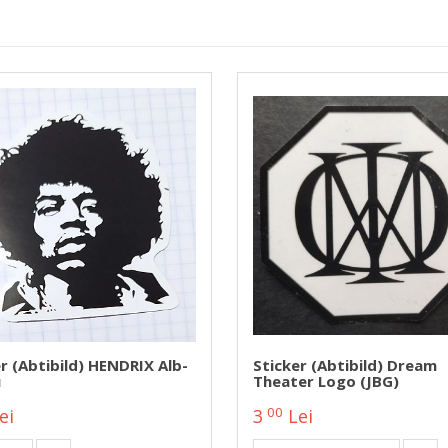
r (abtibild) HENDRIX Alb-
Sticker (abtibild) Dream
u
Theater Logo (JBG)
00
ei
3
Lei