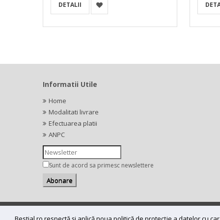
DETALII
DETA
Informatii Utile
Home
Modalitati livrare
Efectuarea platii
ANPC
Sunt de acord sa primesc newslettere
Copyright (C) 2026
bestial.ro -
All rights reserved.
Bestial.ro respectă și aplică noua politică de protecție a datelor cu 