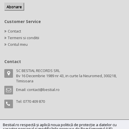
Customer Service
Contact
Termeni si conditii
Contul meu
Contact
SC BESTIAL RECORDS SRL
Bv 16 Decembrie 1989 nr 43, in curte la Neuromed, 300218,
Timisoara
Email:
contact@bestial.ro
Tel:
0770 409 870
Bestial.ro respectă și aplică noua politică de protecție a datelor cu
Copyright (C) 2026
bestial.ro -
All rights reserved.
caracter personal și modificările propuse de Regulamentul (UE)