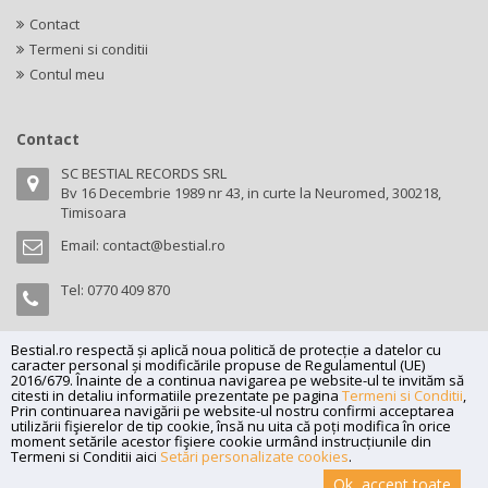
Contact
Termeni si conditii
Contul meu
Contact
SC BESTIAL RECORDS SRL
Bv 16 Decembrie 1989 nr 43, in curte la Neuromed, 300218,
Timisoara
Email:
contact@bestial.ro
Tel:
0770 409 870
Bestial.ro respectă și aplică noua politică de protecție a datelor cu
caracter personal și modificările propuse de Regulamentul (UE)
Copyright (C) 2026
bestial.ro -
All rights reserved.
2016/679. Înainte de a continua navigarea pe website-ul te invităm să
citesti in detaliu informatiile prezentate pe pagina
Termeni si Conditii
,
SC BESTIAL RECORDS SRL, Nr. R.C.: J35/345/2005, C.U.I.: RO17197870,
Prin continuarea navigării pe website-ul nostru confirmi acceptarea
utilizării fişierelor de tip cookie, însă nu uita că poți modifica în orice
Adresa: Bv 16 Decembrie 1989 nr 43, in curte la Neuromed, 300218,
moment setările acestor fişiere cookie urmând instrucțiunile din
Timisoara
Termeni si Conditii aici
Setări personalizate cookies
.
Powered by
Net Interaction
.
Ok, accept toate