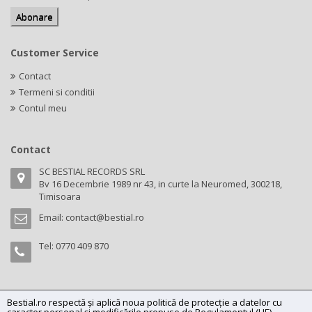
Customer Service
Contact
Termeni si conditii
Contul meu
Contact
SC BESTIAL RECORDS SRL
Bv 16 Decembrie 1989 nr 43, in curte la Neuromed, 300218,
Timisoara
Email:
contact@bestial.ro
Tel:
0770 409 870
Bestial.ro respectă și aplică noua politică de protecție a datelor cu
Copyright (C) 2026
bestial.ro -
All rights reserved.