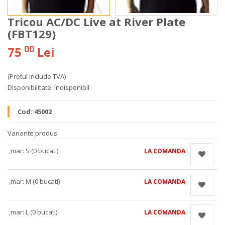
Tricou AC/DC Live at River Plate
(FBT129)
00
75
Lei
(Pretul include TVA)
Disponibilitate:
Indisponibil
Cod:
45002
Variante produs:
,mar: S (0 bucati)
LA COMANDA
,mar: M (0 bucati)
LA COMANDA
,mar: L (0 bucati)
LA COMANDA