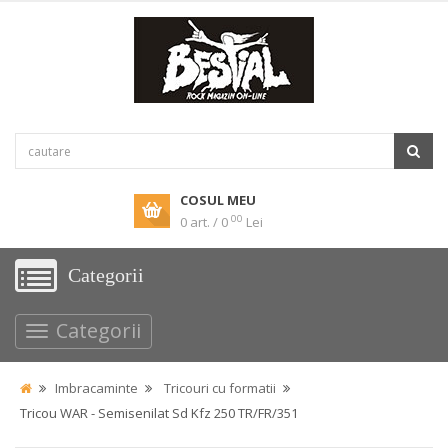
COSUL MEU
00
0 art. / 0
Lei
Categorii
Categorii
Imbracaminte
Tricouri cu formatii
Tricou WAR - Semisenilat Sd Kfz 250 TR/FR/351