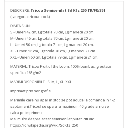
DESCRIERE:
Tricou Semisenilat Sd Kfz 250 TR/FR/351
(categoria tricouri rock)
DIMENSIUNI:
S - Umeri 42 cm, Lg totala 70 cm, Lg manecii 20 cm.
M- Umeri 46 cm, Lg totala 70 cm, Lg manecii 20 cm.
L - Umeri 50 cm ,Lg totala 71 cm, Lg manecii 20 cm.
XL - Umeri 56 cm, Lg totala 78 cm, Lg manecii 21 cm.
XXL - Umeri 60 cm, Lg totala 79 cm, Lg manecii 21 cm.
MATERIAL: Tricou Fruit of the Loom, 100% bumbac, greutate
specifica 165g/m2
MARIMI DISPONIBILE : S, M, L, XL, XXL
Imprimat prin serigrafie.
Marimile care nu apar in stoc se pot aduce la comanda in 1-2
saptamani.Tricoul se spala la maximum 40 grade si nu se
calca pe imprimeu.
Mai multe despre acest semisenilat puteti citi aici:
https://ro.wikipedia.org/wiki/SdKfz_250