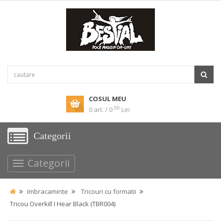
COSUL MEU
00
0 art. / 0
Lei
Categorii
Categorii
Imbracaminte
Tricouri cu formatii
Tricou Overkill I Hear Black (TBR004)