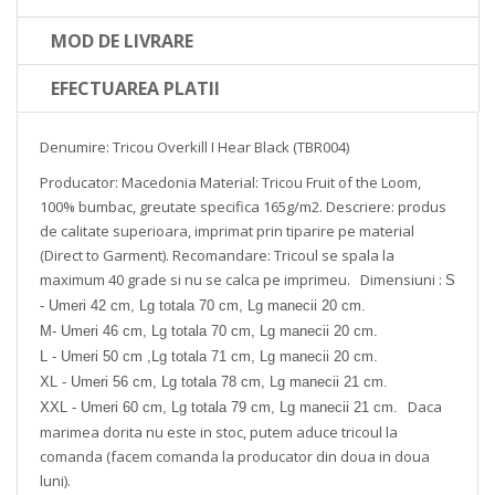
MOD DE LIVRARE
EFECTUAREA PLATII
Denumire: Tricou Overkill I Hear Black (TBR004)
Producator: Macedonia
Material: Tricou Fruit of the Loom,
100% bumbac, greutate specifica 165g/m2.
Descriere: produs
de calitate superioara, imprimat prin tiparire pe material
(Direct to Garment).
Recomandare: Tricoul se spala la
maximum 40 grade si nu se calca pe imprimeu.
Dimensiuni :
S
- Umeri 42 cm, Lg totala 70 cm, Lg manecii 20 cm.
M- Umeri 46 cm, Lg totala 70 cm, Lg manecii 20 cm.
L - Umeri 50 cm ,Lg totala 71 cm, Lg manecii 20 cm.
XL - Umeri 56 cm, Lg totala 78 cm, Lg manecii 21 cm.
Daca
XXL - Umeri 60 cm, Lg totala 79 cm, Lg manecii 21 cm.
marimea dorita nu este in stoc, putem aduce tricoul la
comanda (facem comanda la producator din doua in doua
luni).