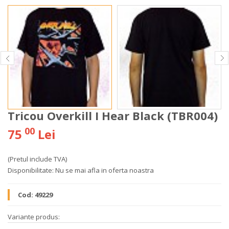
Tricou Overkill I Hear Black (TBR004)
00
75
Lei
(Pretul include TVA)
Disponibilitate:
Nu se mai afla in oferta noastra
Cod:
49229
Variante produs: