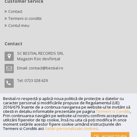
Customer Service
Contact
Termeni si conditii
Contul meu
Contact
SC BESTIAL RECORDS SRL
Magazin fizic desființat
Email:
contact@bestial.ro
Tel:
0723 028 429
Bestial.ro respectă și aplică noua politică de protecție a datelor cu
caracter personal și modificările propuse de Regulamentul (UE)
Copyright (C) 2026
bestial.ro -
All rights reserved.
2016/679. Înainte de a continua navigarea pe website-ul te invităm să
citesti in detaliu informatiile prezentate pe pagina
Termeni si Conditii
,
SC BESTIAL RECORDS SRL, Nr. R.C.: J35/345/2005, C.U.I.: RO17197870,
Prin continuarea navigării pe website-ul nostru confirmi acceptarea
Adresa: Magazin fizic desființat
utilizării fişierelor de tip cookie, însă nu uita că poți modifica în orice
moment setările acestor fişiere cookie urmând instrucțiunile din
Top
Powered by
Net Interaction
.
Termeni si Conditii aici
Setări personalizate cookies
.
Ok, accept toate