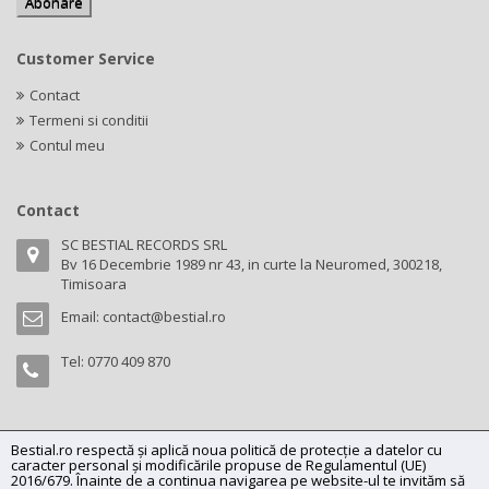
Customer Service
Contact
Termeni si conditii
Contul meu
Contact
SC BESTIAL RECORDS SRL
Bv 16 Decembrie 1989 nr 43, in curte la Neuromed, 300218,
Timisoara
Email:
contact@bestial.ro
Tel:
0770 409 870
Bestial.ro respectă și aplică noua politică de protecție a datelor cu
Copyright (C) 2026
bestial.ro -
All rights reserved.
caracter personal și modificările propuse de Regulamentul (UE)
SC BESTIAL RECORDS SRL, Nr. R.C.: J35/345/2005, C.U.I.: RO17197870,
2016/679. Înainte de a continua navigarea pe website-ul te invităm să