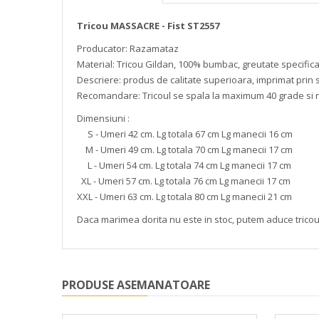
Tricou MASSACRE - Fist ST2557
Producator: Razamataz
Material: Tricou Gildan, 100% bumbac, greutate specific
Descriere: produs de calitate superioara, imprimat prin s
Recomandare: Tricoul se spala la maximum 40 grade si 
Dimensiuni :
S - Umeri 42 cm. Lg totala 67 cm Lg manecii 16 cm
M - Umeri 49 cm. Lg totala 70 cm Lg manecii 17 cm
L - Umeri 54 cm. Lg totala 74 cm Lg manecii 17 cm
XL - Umeri 57 cm. Lg totala 76 cm Lg manecii 17 cm
XXL - Umeri 63 cm. Lg totala 80 cm Lg manecii 21 cm
Daca marimea dorita nu este in stoc, putem aduce trico
PRODUSE ASEMANATOARE