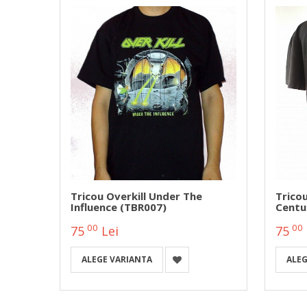
/FR/LK
Tricou Overkill Under The
Trico
Influence (TBR007)
Centu
00
00
75
Lei
75
ALEGE VARIANTA
ALEG