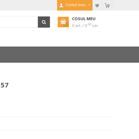
Contul meu
COSUL MEU
00
0 art. / 0
Lei
557