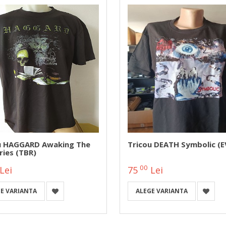
u HAGGARD Awaking The
Tricou DEATH Symbolic (E
ries (TBR)
00
Lei
75
Lei
E VARIANTA
ALEGE VARIANTA