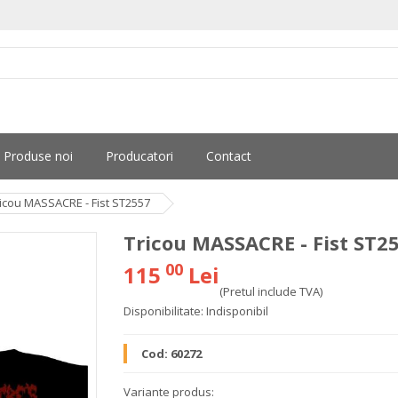
Produse noi
Producatori
Contact
icou MASSACRE - Fist ST2557
Tricou MASSACRE - Fist ST2
00
115
Lei
(Pretul include TVA)
Disponibilitate:
Indisponibil
Cod:
60272
Variante produs: