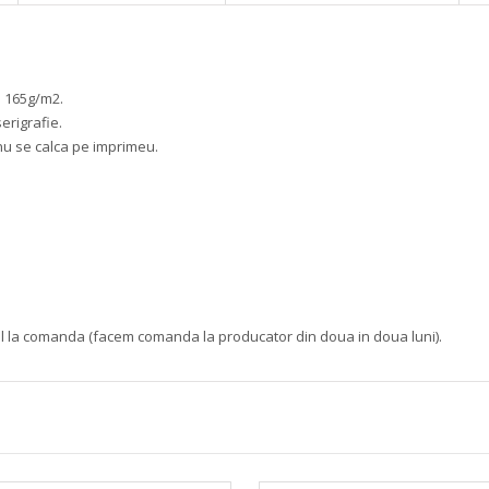
a 165g/m2.
erigrafie.
nu se calca pe imprimeu.
ul la comanda (facem comanda la producator din doua in doua luni).