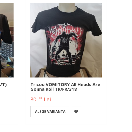
VT)
Tricou VOMITORY All Heads Are
Trico
Gonna Roll TR/FR/318
Sword
00
00
80
Lei
75
ALEGE VARIANTA
ALEG