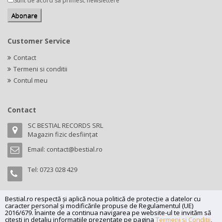
Sunt de acord sa primesc newslettere
Customer Service
Contact
Termeni si conditii
Contul meu
Contact
SC BESTIAL RECORDS SRL
Magazin fizic desființat
Email:
contact@bestial.ro
Tel:
0723 028 429
Bestial.ro respectă și aplică noua politică de protecție a datelor cu
caracter personal și modificările propuse de Regulamentul (UE)
Copyright (C) 2026
bestial.ro -
All rights reserved.
2016/679. Înainte de a continua navigarea pe website-ul te invităm să
citesti in detaliu informatiile prezentate pe pagina
Termeni si Conditii
,
SC BESTIAL RECORDS SRL, Nr. R.C.: J35/345/2005, C.U.I.: RO17197870,