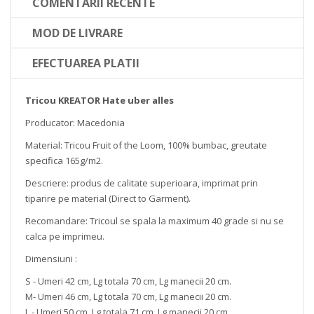
COMENTARII RECENTE
MOD DE LIVRARE
EFECTUAREA PLATII
Tricou KREATOR Hate uber alles
Producator: Macedonia
Material: Tricou Fruit of the Loom, 100% bumbac, greutate
specifica 165g/m2.
Descriere: produs de calitate superioara, imprimat prin
tiparire pe material (Direct to Garment).
Recomandare: Tricoul se spala la maximum 40 grade si nu se
calca pe imprimeu.
Dimensiuni :
S - Umeri 42 cm, Lg totala 70 cm, Lg manecii 20 cm.
M- Umeri 46 cm, Lg totala 70 cm, Lg manecii 20 cm.
L - Umeri 50 cm ,Lg totala 71 cm, Lg manecii 20 cm.