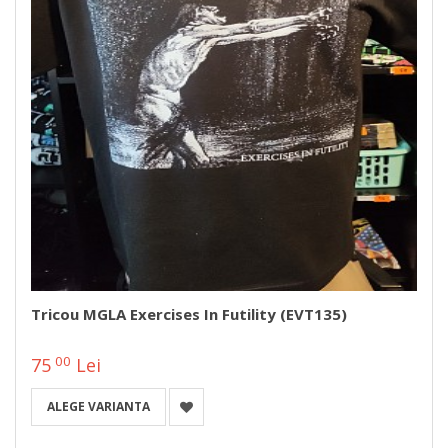
Tricou MGLA Exercises In Futility (EVT135)
00
75
Lei
ALEGE VARIANTA