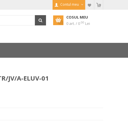
Contul meu
COSUL MEU
00
0 art. / 0
Lei
TR/JV/A-ELUV-01