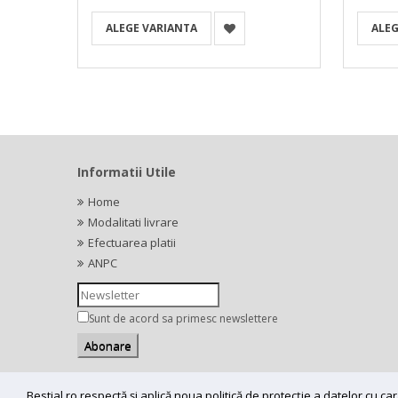
ALEGE VARIANTA
ALEG
Informatii Utile
Home
Modalitati livrare
Efectuarea platii
ANPC
Sunt de acord sa primesc newslettere
Bestial.ro respectă și aplică noua politică de protecție a datelor cu 