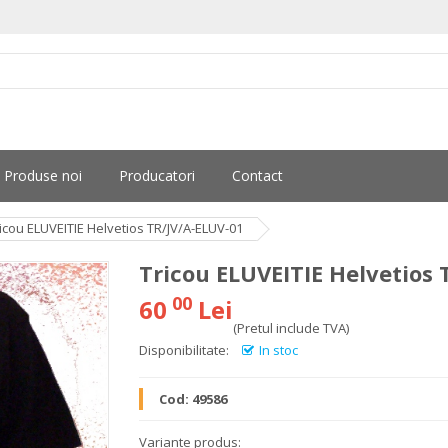
Produse noi
Producatori
Contact
icou ELUVEITIE Helvetios TR/JV/A-ELUV-01
Tricou ELUVEITIE Helvetios 
00
60
Lei
(Pretul include TVA)
Disponibilitate:
In stoc
Cod:
49586
Variante produs: