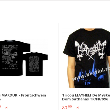
u MARDUK - Frontschwein
Tricou MAYHEM De Myster
e
Dom Sathanas TR/FR/096
0
00
Lei
80
Lei