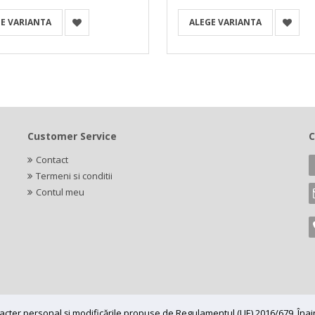
E VARIANTA
ALEGE VARIANTA
Customer Service
C
Contact
Termeni si conditii
Contul meu
caracter personal și modificările propuse de Regulamentul (UE) 2016/679. În