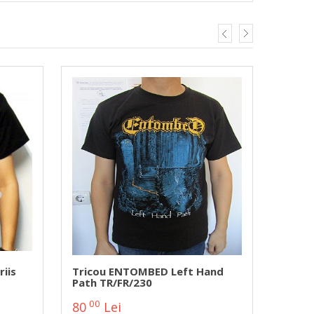
iis
Tricou ENTOMBED Left Hand
Trico
Path TR/FR/230
The B
00
00
80
Lei
60