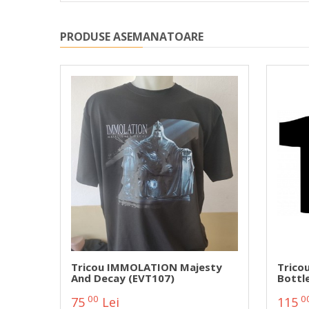
PRODUSE ASEMANATOARE
n
Tricou IMMOLATION Majesty
Trico
And Decay (EVT107)
Bottl
00
0
75
Lei
115