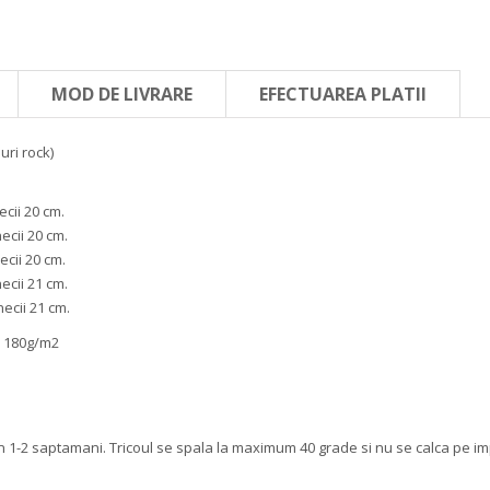
MOD DE LIVRARE
EFECTUAREA PLATII
uri rock)
cii 20 cm.
ecii 20 cm.
ecii 20 cm.
ecii 21 cm.
ecii 21 cm.
a 180g/m2
n 1-2 saptamani. Tricoul se spala la maximum 40 grade si nu se calca pe i