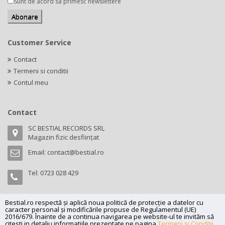
Sunt de acord sa primesc newslettere
Customer Service
Contact
Termeni si conditii
Contul meu
Contact
SC BESTIAL RECORDS SRL
Magazin fizic desființat
Email:
contact@bestial.ro
Tel:
0723 028 429
Bestial.ro respectă și aplică noua politică de protecție a datelor cu
caracter personal și modificările propuse de Regulamentul (UE)
Copyright (C) 2026
bestial.ro -
All rights reserved.
2016/679. Înainte de a continua navigarea pe website-ul te invităm să
citesti in detaliu informatiile prezentate pe pagina
Termeni si Conditii
,